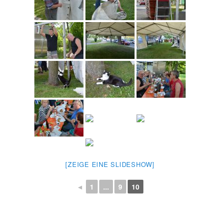
[ZEIGE EINE SLIDESHOW]
◄
1
...
9
10