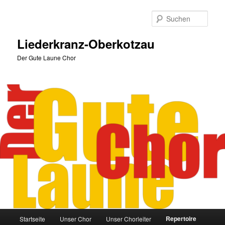
Zum
primären
Such
Inhalt
springen
Liederkranz-Oberkotzau
Der Gute Laune Chor
Hauptmenü
Repertoire
Startseite
Unser Chor
Unser Chorleiter