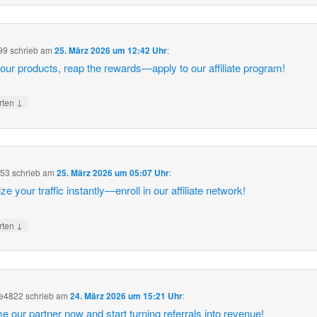
99
schrieb
am
25. März 2026 um 12:42 Uhr
:
our products, reap the rewards—apply to our affiliate program!
↓
rten
553
schrieb
am
25. März 2026 um 05:07 Uhr
:
e your traffic instantly—enroll in our affiliate network!
↓
rten
ce4822
schrieb
am
24. März 2026 um 15:21 Uhr
:
 our partner now and start turning referrals into revenue!