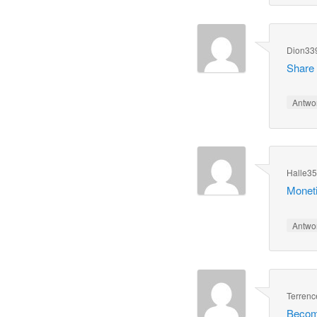
Dion33
Share 
Antwo
Halle3
Monetiz
Antwo
Terren
Become