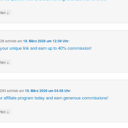
↓
rten
028
schrieb
am
19. März 2026 um 12:39 Uhr
:
your unique link and earn up to 40% commission!
↓
rten
293
schrieb
am
19. März 2026 um 04:58 Uhr
:
ur affiliate program today and earn generous commissions!
↓
rten