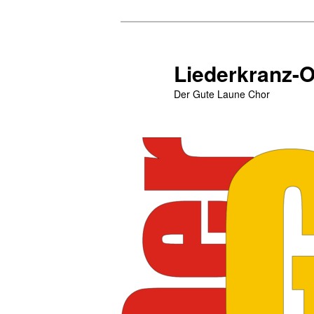
Zum
primären
Inhalt
Liederkranz-
springen
Der Gute Laune Chor