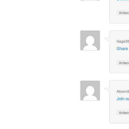
Antwo
Gage3
Share 
Antwo
Abram3
Join o
Antwo