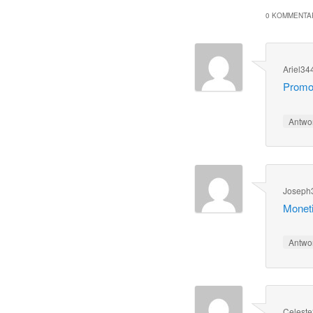
0 KOMMENTAR
Ariel34
Promot
Antwo
Joseph
Monetiz
Antwo
Celest