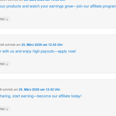
our products and watch your earnings grow—join our affiliate progra
↓
rten
446
schrieb
am
25. März 2026 um 12:43 Uhr
:
r with us and enjoy high payouts—apply now!
↓
rten
38
schrieb
am
25. März 2026 um 12:42 Uhr
:
sharing, start earning—become our affiliate today!
↓
rten