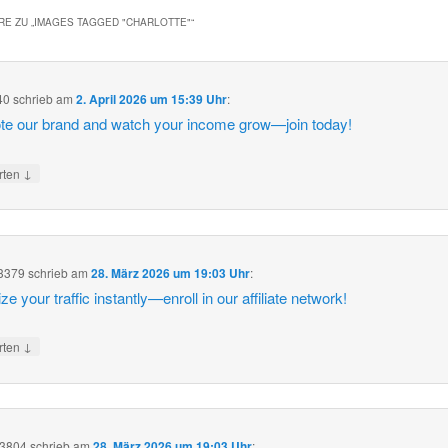
E ZU „
IMAGES TAGGED "CHARLOTTE"
“
40
schrieb
am
2. April 2026 um 15:39 Uhr
:
e our brand and watch your income grow—join today!
↓
rten
3379
schrieb
am
28. März 2026 um 19:03 Uhr
:
e your traffic instantly—enroll in our affiliate network!
↓
rten
e3804
schrieb
am
28. März 2026 um 19:03 Uhr
: