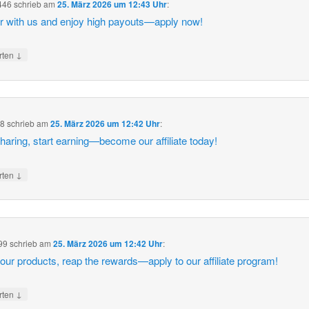
446
schrieb
am
25. März 2026 um 12:43 Uhr
:
r with us and enjoy high payouts—apply now!
↓
rten
38
schrieb
am
25. März 2026 um 12:42 Uhr
:
sharing, start earning—become our affiliate today!
↓
rten
99
schrieb
am
25. März 2026 um 12:42 Uhr
:
our products, reap the rewards—apply to our affiliate program!
↓
rten