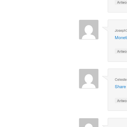
Antwo
Joseph
Monetiz
Antwo
Celest
Share 
Antwo