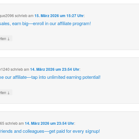
que2096
schrieb
am
15. März 2026 um 15:27 Uhr
:
sales, earn big—enroll in our affiliate program!
↓
rten
w1240
schrieb
am
14. März 2026 um 23:54 Uhr
:
 our affiliate—tap into unlimited earning potential!
↓
rten
365
schrieb
am
14. März 2026 um 23:54 Uhr
:
friends and colleagues—get paid for every signup!