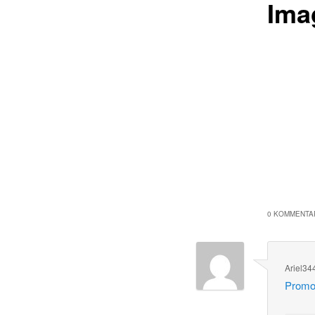
Ima
0 KOMMENTAR
Ariel34
Promot