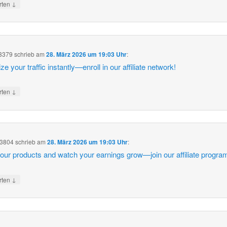
↓
rten
3379
schrieb
am
28. März 2026 um 19:03 Uhr
:
e your traffic instantly—enroll in our affiliate network!
↓
rten
e3804
schrieb
am
28. März 2026 um 19:03 Uhr
:
our products and watch your earnings grow—join our affiliate progra
↓
rten