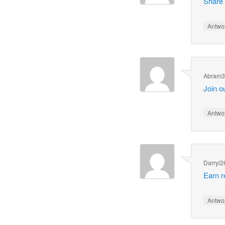
Share 
Antwo
Abram3
Join o
Antwo
Darryl2
Earn r
Antwo