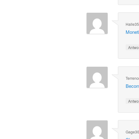
Halle3
Monetiz
Antwo
Terren
Become
Antwo
Gage3