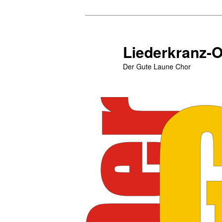
Zum
primären
Inhalt
Liederkranz-
springen
Der Gute Laune Chor