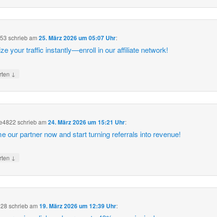
553
schrieb
am
25. März 2026 um 05:07 Uhr
:
e your traffic instantly—enroll in our affiliate network!
↓
rten
ce4822
schrieb
am
24. März 2026 um 15:21 Uhr
:
 our partner now and start turning referrals into revenue!
↓
rten
028
schrieb
am
19. März 2026 um 12:39 Uhr
: