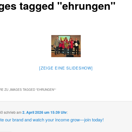
ges tagged "ehrungen"
[ZEIGE EINE SLIDESHOW]
E ZU „
IMAGES TAGGED "EHRUNGEN"
“
40
schrieb
am
2. April 2026 um 15:39 Uhr
:
e our brand and watch your income grow—join today!