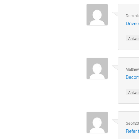
Domini
Drive 
Antwo
Matthe
Become
Antwo
Geoff2
Refer 