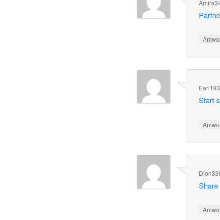
Amira3
Partne
Antwo
Earl19
Start 
Antwo
Dion33
Share 
Antwo