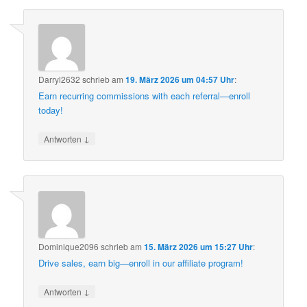
Darryl2632
schrieb
am
19. März 2026 um 04:57 Uhr
:
Earn recurring commissions with each referral—enroll
today!
↓
Antworten
Dominique2096
schrieb
am
15. März 2026 um 15:27 Uhr
:
Drive sales, earn big—enroll in our affiliate program!
↓
Antworten