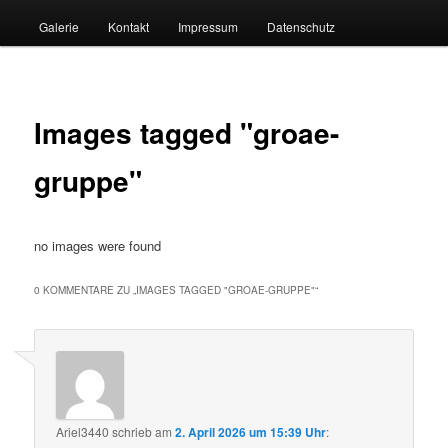
Galerie
Kontakt
Impressum
Datenschutz
Images tagged "groae-
gruppe"
no images were found
0 KOMMENTARE ZU „
IMAGES TAGGED "GROAE-GRUPPE"
“
Ariel3440
schrieb
am
2. April 2026 um 15:39 Uhr
: