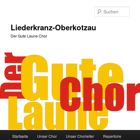
Zum
primären
Such
Inhalt
springen
Liederkranz-Oberkotzau
Der Gute Laune Chor
Hauptmenü
Startseite
Unser Chor
Unser Chorleiter
Repertoire