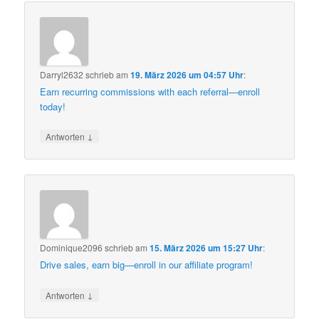
Darryl2632
schrieb
am
19. März 2026 um 04:57 Uhr
:
Earn recurring commissions with each referral—enroll
today!
↓
Antworten
Dominique2096
schrieb
am
15. März 2026 um 15:27 Uhr
:
Drive sales, earn big—enroll in our affiliate program!
↓
Antworten