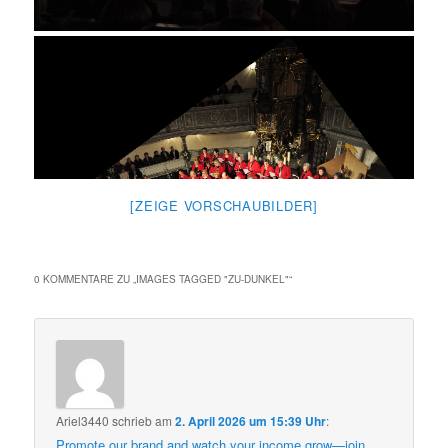
[ZEIGE VORSCHAUBILDER]
0 KOMMENTARE ZU „
IMAGES TAGGED "ZU-DUNKEL"
“
Ariel3440
schrieb
am
2. April 2026 um 15:39 Uhr
:
Promote our brand and watch your income grow—join