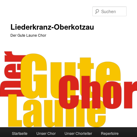
Zum
primären
Such
Inhalt
springen
Liederkranz-Oberkotzau
Der Gute Laune Chor
Hauptmenü
Startseite
Unser Chor
Unser Chorleiter
Repertoire