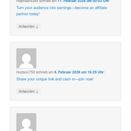
Raphael4385
schrieb
am
11. Februar 2026 um 00:03 Uhr
:
Turn your audience into earnings—become an affiliate
partner today!
↓
Antworten
Hudson750
schrieb
am
6. Februar 2026 um 16:29 Uhr
:
Share your unique link and cash in—join now!
↓
Antworten