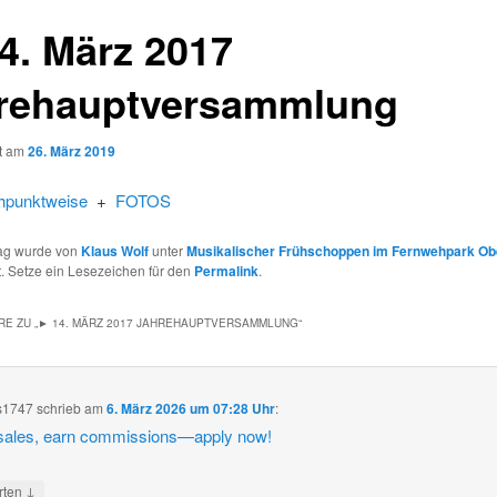
4. März 2017
rehauptversammlung
ht am
26. März 2019
chpunktweise
+
FOTOS
rag wurde von
Klaus Wolf
unter
Musikalischer Frühschoppen im Fernwehpark Ob
ht. Setze ein Lesezeichen für den
Permalink
.
E ZU „
► 14. MÄRZ 2017 JAHREHAUPTVERSAMMLUNG
“
s1747
schrieb
am
6. März 2026 um 07:28 Uhr
:
 sales, earn commissions—apply now!
↓
rten