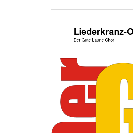
Zum
primären
Inhalt
Liederkranz-
springen
Der Gute Laune Chor