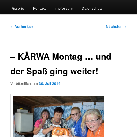
Galerie
Kontakt
Impressum
Datenschutz
Beitragsnavigation
←
Vorheriger
Nächster
→
– KÄRWA Montag … und
der Spaß ging weiter!
Veröffentlicht am
30. Juli 2014