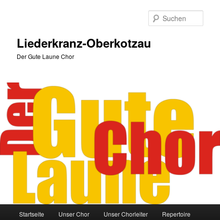
Zum
primären
Such
Inhalt
springen
Liederkranz-Oberkotzau
Der Gute Laune Chor
Hauptmenü
Startseite
Unser Chor
Unser Chorleiter
Repertoire